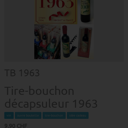
TB 1963
Tire-bouchon
décapsuleur 1963
vin
ouvre bouteille
tire-bouchon
idée cadeau
9.90
CHF