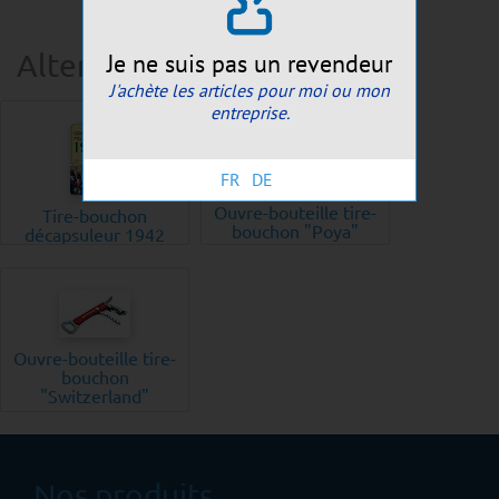
Je ne suis pas un revendeur
Alternatives suggérées:
J'achète les articles pour moi ou mon
entreprise.
FR
DE
Ouvre-bouteille tire-
Tire-bouchon
bouchon "Poya"
décapsuleur 1942
Ouvre-bouteille tire-
bouchon
"Switzerland"
Nos produits