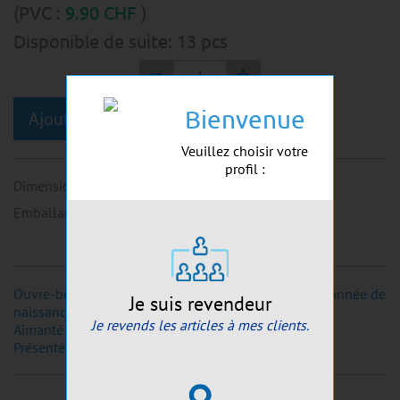
(PVC :
9.90
CHF
)
Disponible de suite:
13
pcs
Bienvenue
Ajouter au panier
Veuillez choisir votre
profil :
Dimensions
:
~3x11cm
Emballage
:
~4,5x11,5x4cm
Ouvre-bouteille / Tire-bouchon / Décapsuleur avec année de
Je suis revendeur
naissance ou texte
Je revends les articles à mes clients.
Aimanté
Présenté dans une jolie boîte en plastique