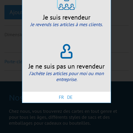
Ajouter au panier
Je suis revendeur
Je revends les articles à mes clients.
Dimensions
:
~2,5x2,3cm
Porte-clé tasse rouge "Switzerland"
Je ne suis pas un revendeur
J'achète les articles pour moi ou mon
entreprise.
Nos produits
FR
DE
Chez nous, vous trouverez des cartes en tout genre et
pour tous les âges, différents styles de sacs et des
emballages pour cadeaux ou bouteilles.