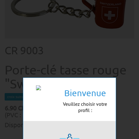
CR 9003
Porte-clé tasse rouge
"Switzerland"
Bienvenue
croix suisse
Veuillez choisir votre
6.90
CHF
profil :
(PVC :
6.90
CHF
)
Disponible de suite:
1
pcs