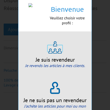
Disponible de suite:
3
pcs
Réassort possible sous 3-5 jours ouvrables
Bienvenue
Veuillez choisir votre
profil :
Ajouter au panier
Dimensions
:
~20cm
Je suis revendeur
Je revends les articles à mes clients.
Peluche lynx ~20cm
100% de polyester
Lavage en machine jusqu'à 30°
Je ne suis pas un revendeur
J'achète les articles pour moi ou mon