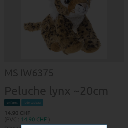
MS IW6375
Peluche lynx ~20cm
enfants
idée cadeau
14.90
CHF
(PVC :
14.90
CHF
)