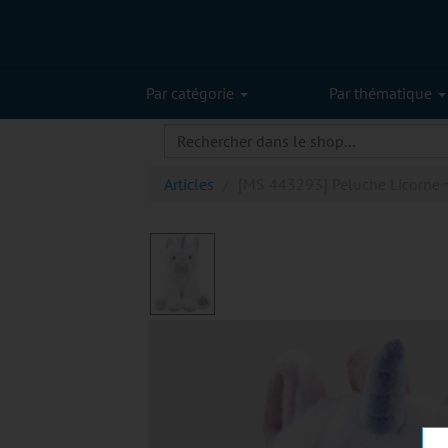
Par catégorie
Par thématique
Articles
[MS 443293] Peluche Licorne 