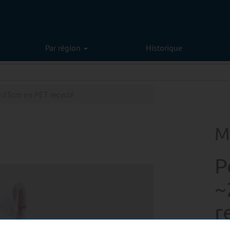
Par région
Historique
~23cm en PET recyclé
M
P
~
r