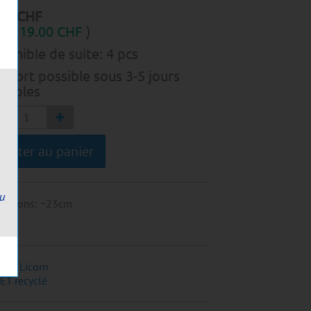
00
CHF
C :
19.00
CHF
)
ponible de suite:
4
pcs
ssort possible sous 3-5 jours
rables
jouter au panier
ou
ensions
:
~23cm
che Licorn
ET recyclé