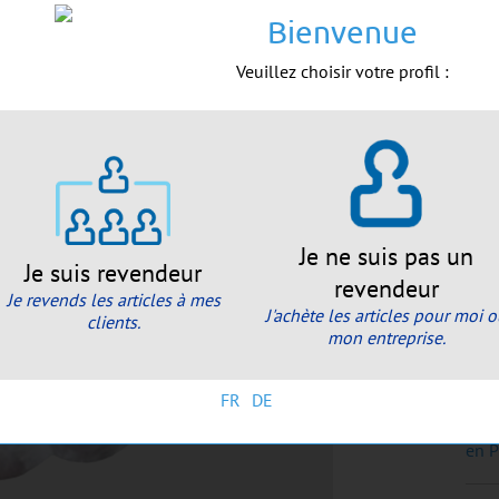
19.
Bienvenue
(PV
Veuillez choisir votre profil :
Dis
Réa
ouv
A
Je ne suis pas un
Je suis revendeur
revendeur
Je revends les articles à mes
J'achète les articles pour moi 
clients.
Dim
mon entreprise.
FR
DE
Pelu
en P