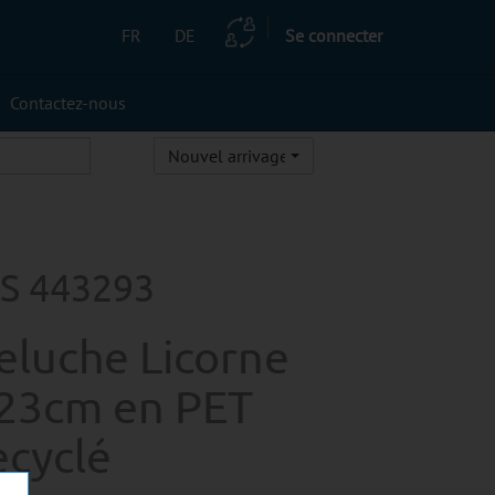
FR
DE
Se connecter
Contactez-nous
Nouvel arrivage
S 443293
eluche Licorne
23cm en PET
ecyclé