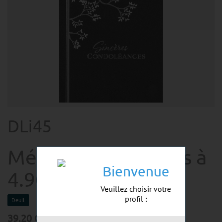
DLi45
Mélange de 8 cartes à
Bienvenue
4.90 Deuil
Veuillez choisir votre
profil :
Deuil
39.20
CHF