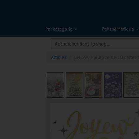
Par catégorie
Par thématique
Articles
[JNi5w] Mélange de 10 cartes 