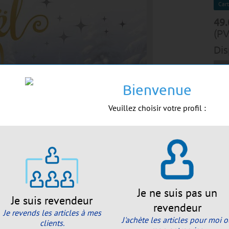
Cart
49.
(PV
Dis
Bienvenue
A
Veuillez choisir votre profil :
For
Env
Emb
Je ne suis pas un
Je suis revendeur
revendeur
Je revends les articles à mes
J'achète les articles pour moi 
clients.