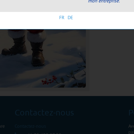
mon entreprise.
FR
DE
Contactez-nous
P
nre
Contactez-nous
Av
pa