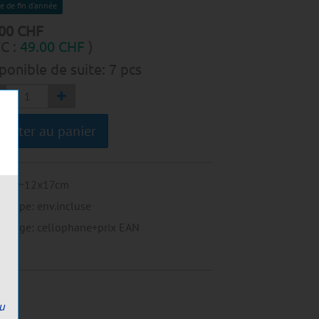
e de fin d'année
00
CHF
C :
49.00
CHF
)
ponible de suite:
7
pcs
jouter au panier
mat
:
~12x17cm
eloppe
:
env.incluse
allage
:
cellophane+prix EAN
ou