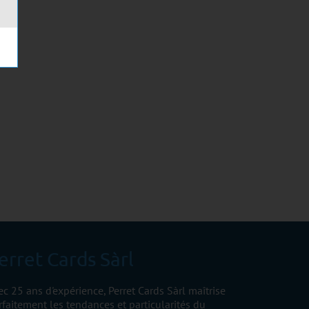
erret Cards Sàrl
ec 25 ans d'expérience, Perret Cards Sàrl maîtrise
rfaitement les tendances et particularités du