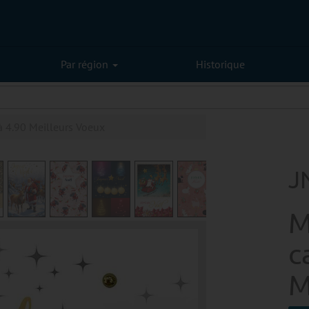
Par région
Historique
à 4.90 Meilleurs Voeux
J
M
c
M