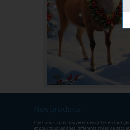
Nos produits
Chez nous, vous trouverez des cartes en tout ge
et pour tous les âges, différents styles de sacs et