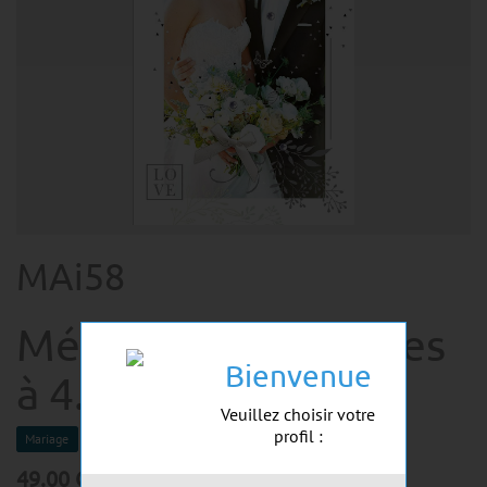
MAi58
Mélange de 10 cartes
Bienvenue
à 4.90 Mariage
Veuillez choisir votre
profil :
Mariage
49.00
CHF