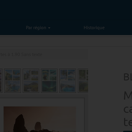
Par région
Historique
es à 1.90 Sans texte
B
M
c
t