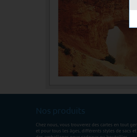
Nos produits
Chez nous, vous trouverez des cartes en tout ge
et pour tous les âges, différents styles de sacs et
des emballages pour cadeaux ou bouteilles.