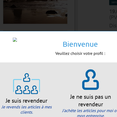
sans
19.
(PV
Dis
Bienvenue
A
Veuillez choisir votre profil :
For
Emb
Env
Je ne suis pas un
Je suis revendeur
revendeur
Je revends les articles à mes
J'achète les articles pour moi 
clients.
mon entreprise.