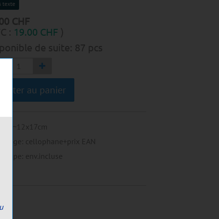
 texte
00
CHF
C :
19.00
CHF
)
ponible de suite:
87
pcs
jouter au panier
mat
:
~12x17cm
allage
:
cellophane+prix EAN
eloppe
:
env.incluse
ou