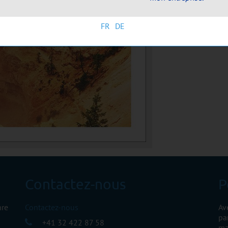
FR
DE
Contactez-nous
P
nre
Contactez-nous
Av
pa
+41 32 422 87 58
ma