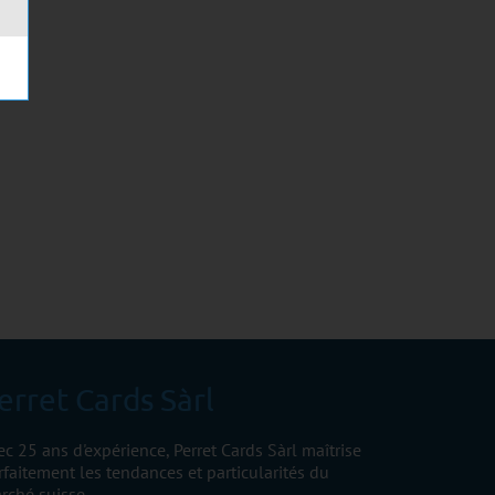
erret Cards Sàrl
ec 25 ans d'expérience, Perret Cards Sàrl maîtrise
rfaitement les tendances et particularités du
rché suisse.