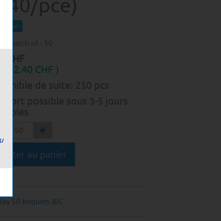
2.40/pce)
comptoir
 in batch of :
50
0
CHF
C :
2.40
CHF
)
ponible de suite:
250
pcs
ssort possible sous 3-5 jours
rables
ou
jouter au panier
lay 50 briquets BIC