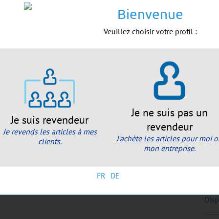
(
Bienvenue
de 
Veuillez choisir votre profil :
Sale
2.4
(PV
Dis
Réa
ouv
Je ne suis pas un
Je suis revendeur
revendeur
Je revends les articles à mes
J'achète les articles pour moi 
clients.
mon entreprise.
A
FR
DE
Disp