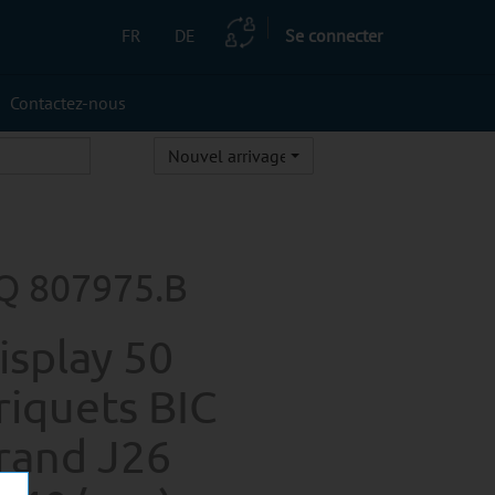
FR
DE
Se connecter
Contactez-nous
Nouvel arrivage
Q 807975.B
isplay 50
riquets BIC
rand J26