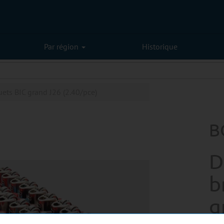
Par région
Historique
ets BIC grand J26 (2.40/pce)
B
D
b
g