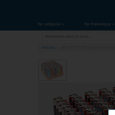
Par catégorie
Par thématique
Articles
[BQ 807975.B] Display 50 briqu