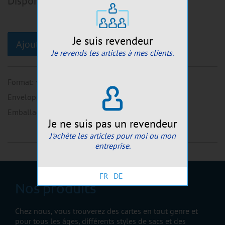
Disponible de suite:
118
pcs
Je suis revendeur
Ajouter au panier
Je revends les articles à mes clients.
Format
:
~12x17cm
Enveloppe
:
env.incluse
Emballage
:
cellophane+prix EAN
Je ne suis pas un revendeur
J'achète les articles pour moi ou mon
entreprise.
FR
DE
Nos produits
Chez nous, vous trouverez des cartes en tout genre et
pour tous les âges, différents styles de sacs et des