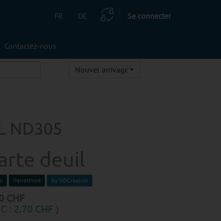
FR
DE
Se connecter
Contactez-nous
Nouvel arrivage
L ND305
arte deuil
il
PerretPrint
By NDCréation
0
CHF
C :
2.70
CHF
)