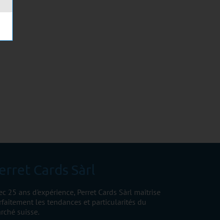
erret Cards Sàrl
ec 25 ans d'expérience, Perret Cards Sàrl maîtrise
rfaitement les tendances et particularités du
rché suisse.