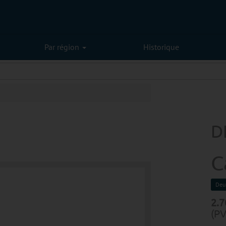
Par région
Historique
D
C
Deu
2.7
(PV