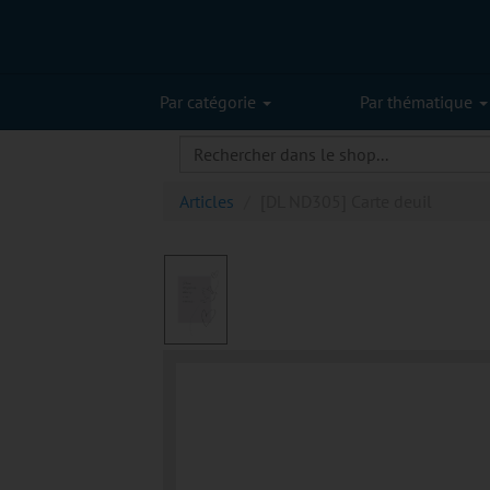
Par catégorie
Par thématique
Articles
[DL ND305] Carte deuil