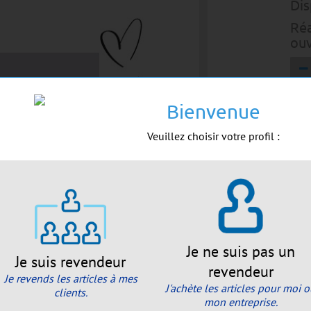
Dis
Réa
ouv
A
Bienvenue
Veuillez choisir votre profil :
For
Emb
Env
Je ne suis pas un
Je suis revendeur
revendeur
Je revends les articles à mes
J'achète les articles pour moi 
clients.
mon entreprise.