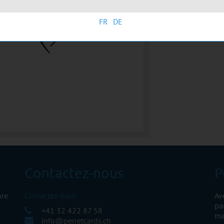
FR
DE
Contactez-nous
P
nre
Contactez-nous
Av
pa
+41 32 422 87 58
ma
info@perretcards.ch