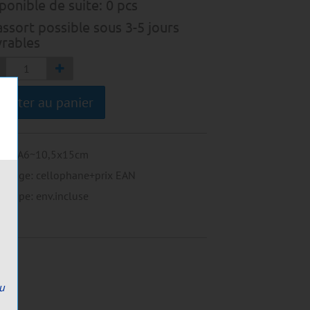
ponible de suite:
0
pcs
ssort possible sous 3-5 jours
rables
jouter au panier
mat
:
A6~10,5x15cm
allage
:
cellophane+prix EAN
eloppe
:
env.incluse
ou