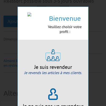
Réassort possible sous 3-5 jours ouvrables
Bienvenue
Ajouter au panier
Veuillez choisir votre
profil :
Dimensions
:
~5x4cm
Aimant fondue
en résine
Je suis revendeur
Je revends les articles à mes clients.
Alternatives suggérées:
Je ne suis pas un revendeur