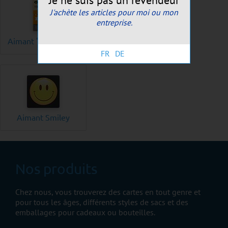
J'achète les articles pour moi ou mon
entreprise.
Aimant billet de 100
Aimant "Important"
francs
FR
DE
Aimant Smiley
Nos produits
Chez nous, vous trouverez des cartes en tout genre et
pour tous les âges, différents styles de sacs et des
emballages pour cadeaux ou bouteilles.