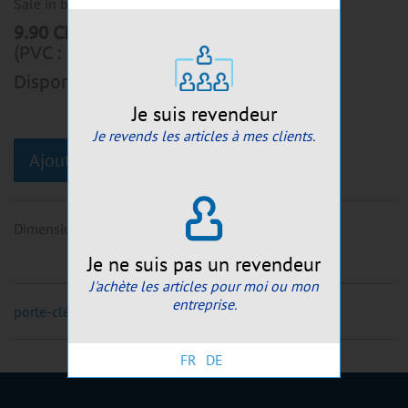
Sale in batch of :
8
9.90
CHF
(PVC :
9.90
CHF
)
Disponible de suite:
16
pcs
Je suis revendeur
Je revends les articles à mes clients.
Ajouter au panier
Dimensions
:
~12cm
Je ne suis pas un revendeur
J'achète les articles pour moi ou mon
entreprise.
porte-clés peluches Animaux de la forêt
FR
DE