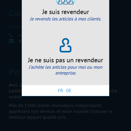
Je suis revendeur
Contactez-nous
Je revends les articles à mes clients.
Contactez-nous
+41 32 422 87 58
info@perretcards.ch
Je ne suis pas un revendeur
J'achète les articles pour moi ou mon
Perret Cards Sàrl
entreprise.
Avec 25 ans d'expérience, Perret Cards Sàrl maîtrise
FR
DE
parfaitement les tendances et particularités du marché
suisse.
Près de 1'000 clients revendeurs indépendants
apprécient nos services et notre volonté d'assurer le
meilleur rapport qualité-prix.