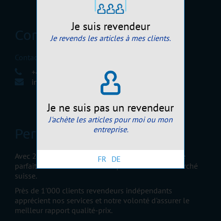
Je suis revendeur
Contactez-nous
Je revends les articles à mes clients.
Contactez-nous
+41 32 422 87 58
info@perretcards.ch
Je ne suis pas un revendeur
J'achète les articles pour moi ou mon
entreprise.
Perret Cards Sàrl
Avec 25 ans d'expérience, Perret Cards Sàrl maîtrise
FR
DE
parfaitement les tendances et particularités du marché
suisse.
Près de 1'000 clients revendeurs indépendants
apprécient nos services et notre volonté d'assurer le
meilleur rapport qualité-prix.