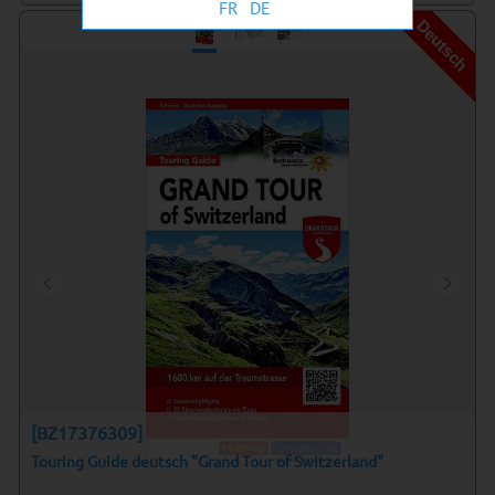
FR
DE
Deutsch
[BZ17376309]
Touring Guide deutsch "Grand Tour of Switzerland"