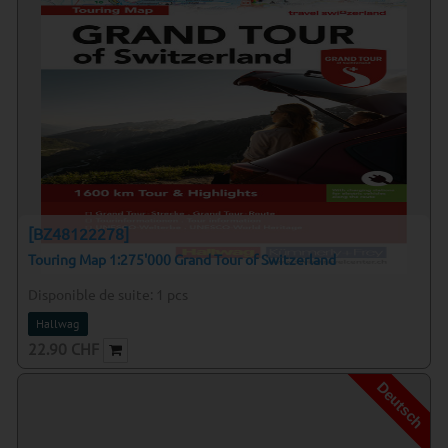
[BZ48122278]
Touring Map 1:275'000 Grand Tour of Switzerland
Disponible de suite:
1
pcs
Hallwag
22.90
CHF
Deutsch